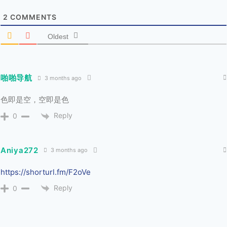
2
COMMENTS
Oldest
啪啪导航
3 months ago
色即是空，空即是色
Reply
0
Aniya272
3 months ago
https://shorturl.fm/F2oVe
Reply
0